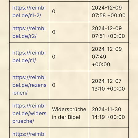
https://reimbi
2024-12-09
0
bel.de/r1-2/
07:58 +00:00
https://reimbi
2024-12-09
0
bel.de/r2/
07:51 +00:00
2024-12-09
https://reimbi
0
07:49
bel.de/r1/
+00:00
https://reimbi
2024-12-07
bel.de/rezens
0
13:10 +00:00
ionen/
https://reimbi
Widersprüche
2024-11-30
bel.de/widers
in der Bibel
14:19 +00:00
prueche/
https://reimbi