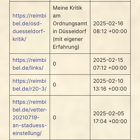
Meine Kritik
https://reimbi
am
bel.de/osd-
Ordnungsamt
2025-02-16
duesseldorf-
in Düsseldorf
08:12 +00:00
kritik/
(mit eigener
Erfahrung)
https://reimbi
2025-02-15
0
bel.de/links/
07:12 +00:00
https://reimbi
2025-02-10
0
bel.de/r20-3/
13:16 +00:00
https://reimbi
bel.de/vetter-
2025-02-05
20210719-
0
17:04 +00:00
an-staduess-
einstellung/