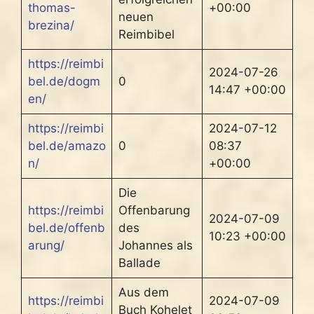
thomas-
+00:00
neuen
brezina/
Reimbibel
https://reimbi
2024-07-26
bel.de/dogm
0
14:47 +00:00
en/
https://reimbi
2024-07-12
bel.de/amazo
0
08:37
n/
+00:00
Die
https://reimbi
Offenbarung
2024-07-09
bel.de/offenb
des
10:23 +00:00
arung/
Johannes als
Ballade
Aus dem
https://reimbi
2024-07-09
Buch Kohelet