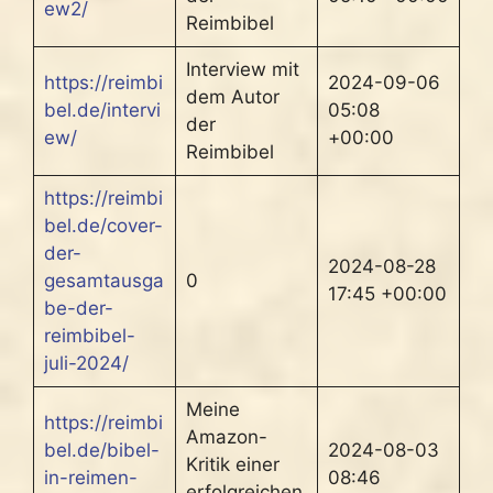
ew2/
Reimbibel
Interview mit
https://reimbi
2024-09-06
dem Autor
bel.de/intervi
05:08
der
ew/
+00:00
Reimbibel
https://reimbi
bel.de/cover-
der-
2024-08-28
gesamtausga
0
17:45 +00:00
be-der-
reimbibel-
juli-2024/
Meine
https://reimbi
Amazon-
bel.de/bibel-
2024-08-03
Kritik einer
in-reimen-
08:46
erfolgreichen