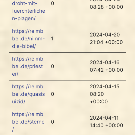
droht-mit-
0
08:28 +00:00
fuerchterliche
n-plagen/
https://reimbi
2024-04-20
bel.de/nimm-
1
21:04 +00:00
die-bibel/
https://reimbi
2024-04-16
bel.de/priest
0
07:42 +00:00
er/
https://reimbi
2024-04-15
bel.de/quasis
0
08:20
uizid/
+00:00
https://reimbi
2024-04-11
bel.de/sterne
0
14:40 +00:00
/