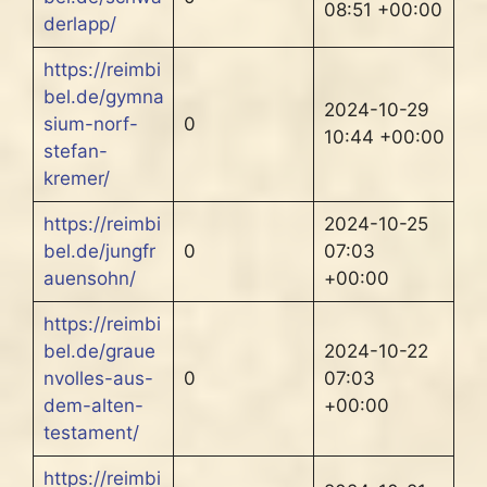
08:51 +00:00
derlapp/
https://reimbi
bel.de/gymna
2024-10-29
sium-norf-
0
10:44 +00:00
stefan-
kremer/
https://reimbi
2024-10-25
bel.de/jungfr
0
07:03
auensohn/
+00:00
https://reimbi
bel.de/graue
2024-10-22
nvolles-aus-
0
07:03
dem-alten-
+00:00
testament/
https://reimbi