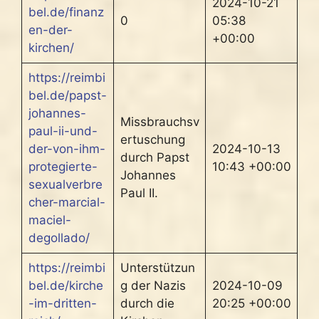
2024-10-21
bel.de/finanz
0
05:38
en-der-
+00:00
kirchen/
https://reimbi
bel.de/papst-
johannes-
Missbrauchsv
paul-ii-und-
ertuschung
der-von-ihm-
2024-10-13
durch Papst
protegierte-
10:43 +00:00
Johannes
sexualverbre
Paul II.
cher-marcial-
maciel-
degollado/
https://reimbi
Unterstützun
bel.de/kirche
g der Nazis
2024-10-09
-im-dritten-
durch die
20:25 +00:00