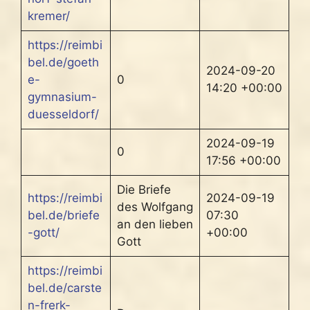
kremer/
https://reimbi
bel.de/goeth
2024-09-20
e-
0
14:20 +00:00
gymnasium-
duesseldorf/
2024-09-19
0
17:56 +00:00
Die Briefe
https://reimbi
2024-09-19
des Wolfgang
bel.de/briefe
07:30
an den lieben
-gott/
+00:00
Gott
https://reimbi
bel.de/carste
n-frerk-