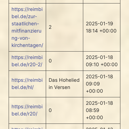
https://reimbi
bel.de/zur-
staatlichen-
2025-01-19
2
mitfinanzieru
18:14 +00:00
ng-von-
kirchentagen/
https://reimbi
2025-01-18
0
bel.de/r20-2/
09:10 +00:00
2025-01-18
https://reimbi
Das Hohelied
09:09
bel.de/hl/
in Versen
+00:00
2025-01-18
https://reimbi
0
08:59
bel.de/r20/
+00:00