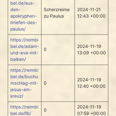
bel.de/aus-
den-
Scherzreime
2024-11-21
apokryphen-
zu Paulus
12:43 +00:00
briefen-des-
paulus/
https://reimbi
bel.de/adam-
2024-11-19
0
und-eva-mit-
13:09 +00:00
balken/
https://reimbi
bel.de/buchu
2024-11-19
mschlag-mit-
0
12:40 +00:00
jesus-am-
kreuz/
https://reimbi
2024-11-19
0
bel.de/fb/
07:59 +00:00