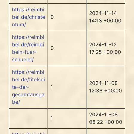
https://reimbi
2024-11-14
bel.de/christe
0
14:13 +00:00
ntum/
https://reimbi
bel.de/reimbi
2024-11-12
0
beln-fuer-
17:25 +00:00
schueler/
https://reimbi
bel.de/titelsei
2024-11-08
te-der-
1
12:36 +00:00
gesamtausga
be/
2024-11-08
1
08:22 +00:00