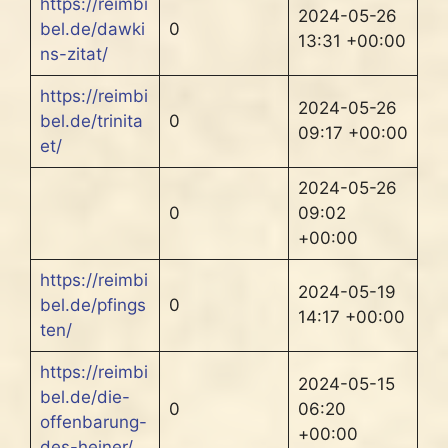
https://reimbi
2024-05-26
bel.de/dawki
0
13:31 +00:00
ns-zitat/
https://reimbi
2024-05-26
bel.de/trinita
0
09:17 +00:00
et/
2024-05-26
0
09:02
+00:00
https://reimbi
2024-05-19
bel.de/pfings
0
14:17 +00:00
ten/
https://reimbi
2024-05-15
bel.de/die-
0
06:20
offenbarung-
+00:00
des-heiner/