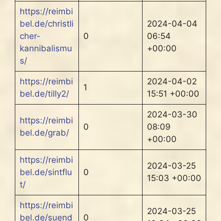
https://reimbi
bel.de/christli
2024-04-04
cher-
0
06:54
kannibalismu
+00:00
s/
https://reimbi
2024-04-02
1
bel.de/tilly2/
15:51 +00:00
2024-03-30
https://reimbi
0
08:09
bel.de/grab/
+00:00
https://reimbi
2024-03-25
bel.de/sintflu
0
15:03 +00:00
t/
https://reimbi
2024-03-25
bel.de/suend
0