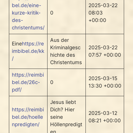
bel.de/eine-
2025-03-22
kurze-kritik-
0
08:03
des-
+00:00
christentums/
Aus der
Eine
https://re
Kriminalgesc
2025-03-22
imbibel.de/kk
hichte des
07:57 +00:00
/
Christentums
https://reimbi
2025-03-15
bel.de/26c-
0
13:30 +00:00
pdf/
Jesus liebt
https://reimbi
Dich? Hier
2025-03-12
bel.de/hoelle
seine
08:21 +00:00
npredigten/
Höllenpredigt
en.