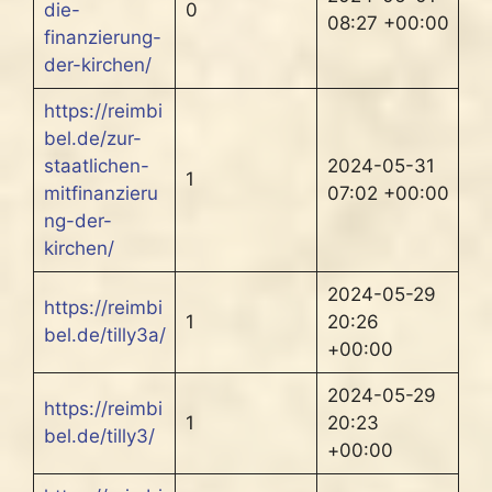
die-
0
08:27 +00:00
finanzierung-
der-kirchen/
https://reimbi
bel.de/zur-
staatlichen-
2024-05-31
1
mitfinanzieru
07:02 +00:00
ng-der-
kirchen/
2024-05-29
https://reimbi
1
20:26
bel.de/tilly3a/
+00:00
2024-05-29
https://reimbi
1
20:23
bel.de/tilly3/
+00:00