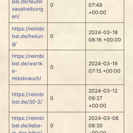
bel.de/teufel
0
07:49
saustreibung
+00:00
en/
https://reimbi
2024-03-18
bel.de/heilun
0
08:16 +00:00
g/
https://reimbi
bel.de/wartk
2024-03-16
0
e-
07:15 +00:00
missbrauch/
2024-03-12
https://reimbi
0
09:27
bel.de/30-2/
+00:00
https://reimbi
2024-03-06
bel.de/liebe-
0
08:30