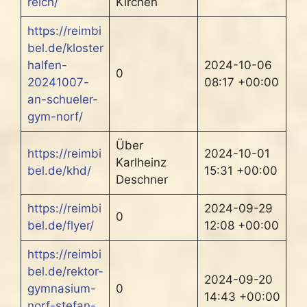
reich/
Kirchen
https://reimbi
bel.de/kloster
halfen-
2024-10-06
0
20241007-
08:17 +00:00
an-schueler-
gym-norf/
Über
https://reimbi
2024-10-01
Karlheinz
bel.de/khd/
15:31 +00:00
Deschner
https://reimbi
2024-09-29
0
bel.de/flyer/
12:08 +00:00
https://reimbi
bel.de/rektor-
2024-09-20
gymnasium-
0
14:43 +00:00
norf-stefan-