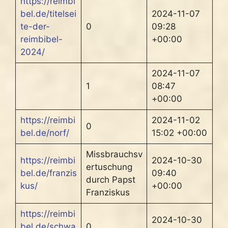
https://reimbi
bel.de/titelsei
2024-11-07
te-der-
0
09:28
reimbibel-
+00:00
2024/
2024-11-07
1
08:47
+00:00
https://reimbi
2024-11-02
0
bel.de/norf/
15:02 +00:00
Missbrauchsv
https://reimbi
2024-10-30
ertuschung
bel.de/franzis
09:40
durch Papst
kus/
+00:00
Franziskus
https://reimbi
2024-10-30
bel.de/schwa
0