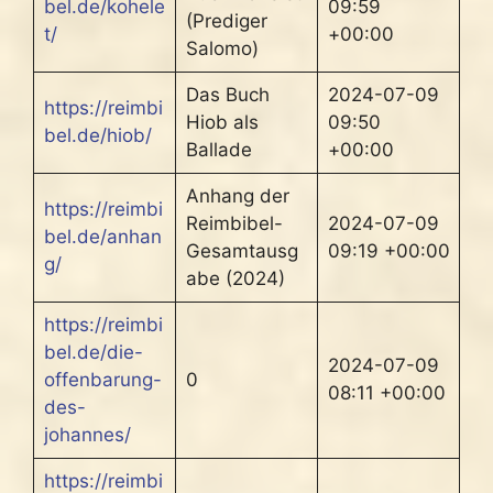
bel.de/kohele
09:59
(Prediger
t/
+00:00
Salomo)
Das Buch
2024-07-09
https://reimbi
Hiob als
09:50
bel.de/hiob/
Ballade
+00:00
Anhang der
https://reimbi
Reimbibel-
2024-07-09
bel.de/anhan
Gesamtausg
09:19 +00:00
g/
abe (2024)
https://reimbi
bel.de/die-
2024-07-09
offenbarung-
0
08:11 +00:00
des-
johannes/
https://reimbi