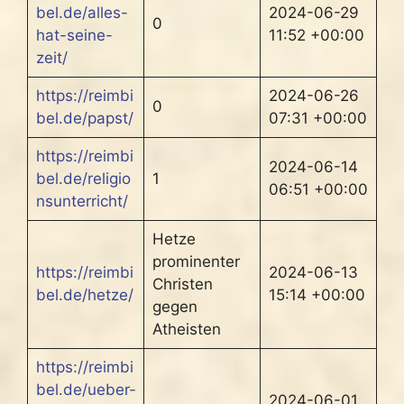
bel.de/alles-
2024-06-29
0
hat-seine-
11:52 +00:00
zeit/
https://reimbi
2024-06-26
0
bel.de/papst/
07:31 +00:00
https://reimbi
2024-06-14
bel.de/religio
1
06:51 +00:00
nsunterricht/
Hetze
prominenter
https://reimbi
2024-06-13
Christen
bel.de/hetze/
15:14 +00:00
gegen
Atheisten
https://reimbi
bel.de/ueber-
2024-06-01