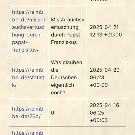
https://reimbi
bel.de/missbr
Missbrauchsv
auchsvertusc
ertuschung
2025-04-21
hung-durch-
durch Papst
12:13 +00:00
papst-
Franziskus
franziskus/
Was glauben
https://reimbi
die
2025-04-20
bel.de/statisti
Deutschen
06:23
k/
eigentlich
+00:00
noch?
2025-04-16
https://reimbi
0
06:25
bel.de/26d/
+00:00
https://reimbi