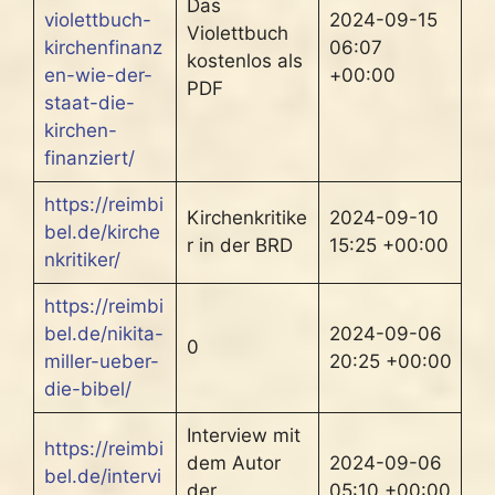
Das
violettbuch-
2024-09-15
Violettbuch
kirchenfinanz
06:07
kostenlos als
en-wie-der-
+00:00
PDF
staat-die-
kirchen-
finanziert/
https://reimbi
Kirchenkritike
2024-09-10
bel.de/kirche
r in der BRD
15:25 +00:00
nkritiker/
https://reimbi
bel.de/nikita-
2024-09-06
0
miller-ueber-
20:25 +00:00
die-bibel/
Interview mit
https://reimbi
dem Autor
2024-09-06
bel.de/intervi
der
05:10 +00:00