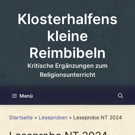
Zum
Inhalt
Klosterhalfens
springen
kleine
Reimbibeln
Kritische Ergänzungen zum
Religionsunterricht
Menü
Startseite
»
Leseproben
»
Leseprobe NT 2024