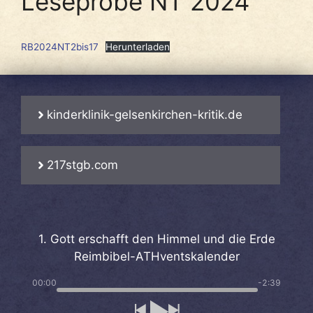
Leseprobe NT 2024
RB2024NT2bis17
Herunterladen
kinderklinik-gelsenkirchen-kritik.de
217stgb.com
1. Gott erschafft den Himmel und die Erde
Reimbibel-ATHventskalender
00:00
-2:39