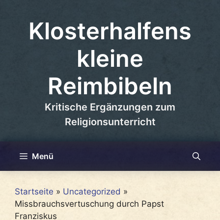
Zum
Inhalt
Klosterhalfens
springen
kleine
Reimbibeln
Kritische Ergänzungen zum
Religionsunterricht
Menü
Startseite
»
Uncategorized
»
Missbrauchsvertuschung durch Papst
Franziskus